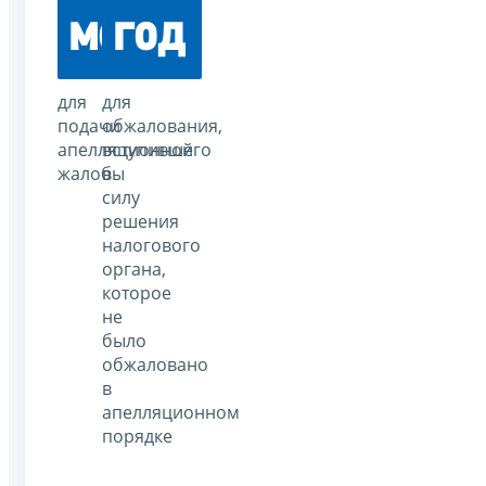
месяц
год
для
для
подачи
обжалования,
апелляционной
вступившего
жалобы
в
силу
решения
налогового
органа,
которое
не
было
обжаловано
в
апелляционном
порядке