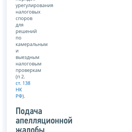
урегулирования
налоговых
споров
для
решений
по
камеральным
и
выездным
налоговым
проверкам
(п 2.
ст. 138
НК
РФ
).
Подача
апелляционной
жалобы