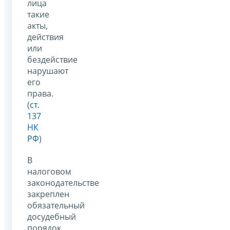
лица
такие
акты,
действия
или
бездействие
нарушают
его
права.
(
ст.
137
НК
РФ
)
В
налоговом
законодательстве
закреплен
обязательный
досудебный
порядок