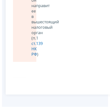
он
направит
ее
в
вышестоящий
налоговый
орган
(п.1
ст.139
НК
РФ
)