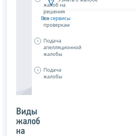
жалоб на
решения
по
Все сервисы
проверкам
Подача
апелляционной
жалобы
Подача
жалобы
Виды
жалоб
на