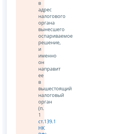
в
адрес
налогового
органа
вынесшего
оспариваемое
решение,
и
именно
он
направит
ее
в
вышестоящий
налоговый
орган
(п.
1
ст.139.1
НК