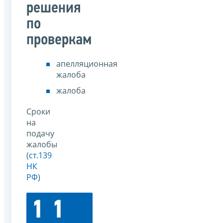
решения
по
проверкам
апелляционная
жалоба
жалоба
Сроки
на
подачу
жалобы
(
ст.139
НК
РФ
)
1
1