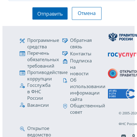
Отмена
Отправить
Программные
Обратная
средства
связь
Перечень
Контакты
обязательных
Подписка
требований
на
Противодействие
новости
коррупции
Об
Госслужба
использовании
в ФНС
информации
России
сайта
Вакансии
Общественный
совет
© 2005-202
ФНС Росси
Открытое
ведомство