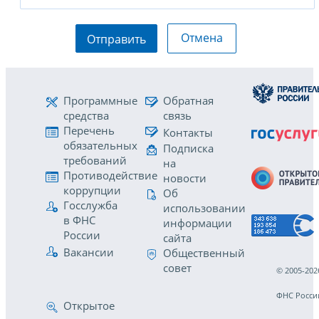
Отмена
Отправить
Программные
Обратная
средства
связь
Перечень
Контакты
обязательных
Подписка
требований
на
Противодействие
новости
коррупции
Об
Госслужба
использовании
в ФНС
информации
России
сайта
Вакансии
Общественный
совет
© 2005-202
ФНС Росси
Открытое