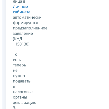
лица в
Личном
кабинете
автоматически
формируется
предзаполненное
заявление
(КНД
1150130).
То
есть
теперь
не
нужно
подавать
в
налоговые
органы
декларацию
3-