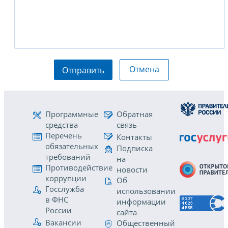
Отмена
Отправить
Программные
Обратная
средства
связь
Перечень
Контакты
обязательных
Подписка
требований
на
Противодействие
новости
коррупции
Об
Госслужба
использовании
в ФНС
информации
России
сайта
Вакансии
Общественный