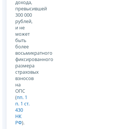
дохода,
превысившей
300 000
рублей,
и не
может
быть
более
восьмикратного
фиксированного
размера
страховых
взносов
на
ОПС
(
пп. 1
п. 1 ст.
430
НК
РФ
).