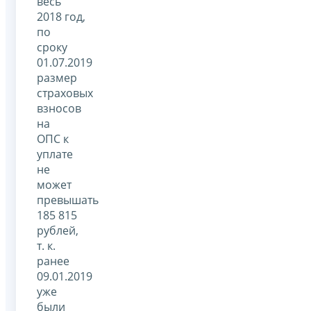
весь
2018 год,
по
сроку
01.07.2019
размер
страховых
взносов
на
ОПС к
уплате
не
может
превышать
185 815
рублей,
т. к.
ранее
09.01.2019
уже
были