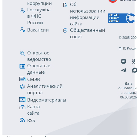
коррупции
Об
Госслужба
использовании
в ФНС
информации
России
сайта
Вакансии
Общественный
совет
© 2005-202
ФНС Росси
Открытое
ведомство
Открытые
данные
СМЭВ
Дата
Аналитический
обновлени
портал
страницы
06.08.2026
Видеоматериалы
Карта
сайта
RSS