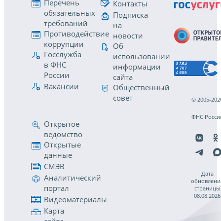
Перечень
Контакты
обязательных
Подписка
требований
на
Противодействие
новости
коррупции
Об
Госслужба
использовании
в ФНС
информации
России
сайта
Вакансии
Общественный
совет
© 2005-202
ФНС Росси
Открытое
ведомство
Открытые
данные
СМЭВ
Дата
Аналитический
обновлени
портал
страницы
08.08.2026
Видеоматериалы
Карта