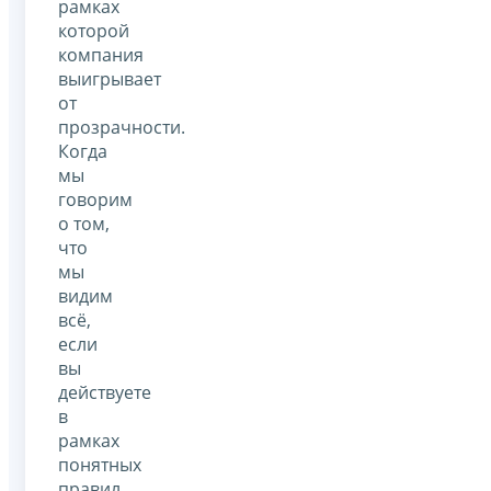
рамках
которой
компания
выигрывает
от
прозрачности.
Когда
мы
говорим
о том,
что
мы
видим
всё,
если
вы
действуете
в
рамках
понятных
правил,