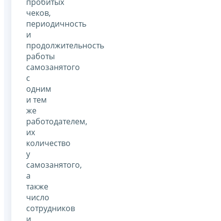
пробитых
чеков,
периодичность
и
продолжительность
работы
самозанятого
с
одним
и тем
же
работодателем,
их
количество
у
самозанятого,
а
также
число
сотрудников
и