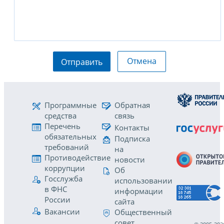
Отмена
Отправить
Программные
Обратная
средства
связь
Перечень
Контакты
обязательных
Подписка
требований
на
Противодействие
новости
коррупции
Об
Госслужба
использовании
в ФНС
информации
России
сайта
Вакансии
Общественный
совет