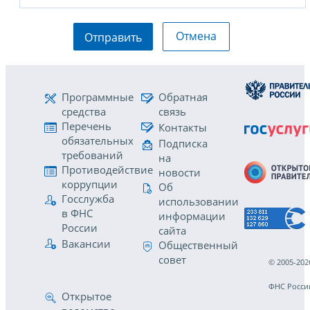
Отмена
Отправить
Программные
Обратная
средства
связь
Перечень
Контакты
обязательных
Подписка
требований
на
Противодействие
новости
коррупции
Об
Госслужба
использовании
в ФНС
информации
России
сайта
Вакансии
Общественный
совет
© 2005-202
ФНС Росси
Открытое