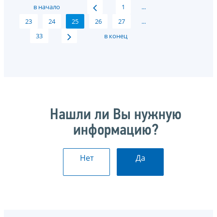
в начало
1
...
23
24
25
26
27
...
33
в конец
Нашли ли Вы нужную
информацию?
Нет
Да