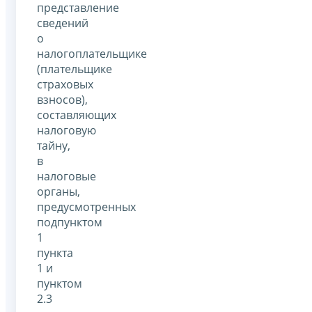
представление
сведений
о
налогоплательщике
(плательщике
страховых
взносов),
составляющих
налоговую
тайну,
в
налоговые
органы,
предусмотренных
подпунктом
1
пункта
1 и
пунктом
2.3