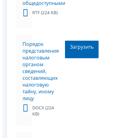
общедоступными
RTF (224 KB)
Порядок
Загрузить
представления
налоговым
органом
сведений,
составляющих
налоговую
тайну, иному
лицу
DOCX (224
KB)