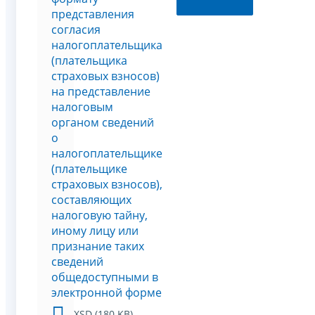
представления
согласия
налогоплательщика
(плательщика
страховых взносов)
на представление
налоговым
органом сведений
о
налогоплательщике
(плательщике
страховых взносов),
составляющих
налоговую тайну,
иному лицу или
признание таких
сведений
общедоступными в
электронной форме
XSD (180 KB)