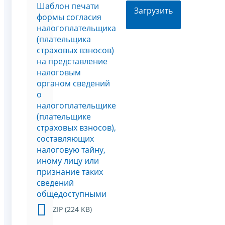
Шаблон печати
Загрузить
формы согласия
налогоплательщика
(плательщика
страховых взносов)
на представление
налоговым
органом сведений
о
налогоплательщике
(плательщике
страховых взносов),
составляющих
налоговую тайну,
иному лицу или
признание таких
сведений
общедоступными
ZIP (224 KB)