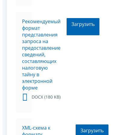
Рекомендуемый
Загрузить
формат
представления
запроса на
предоставление
сведений,
составляющих
налоговую
тайну в
электронной
форме
DOCX (180 KB)
XML-схема к
Загрузить
формату