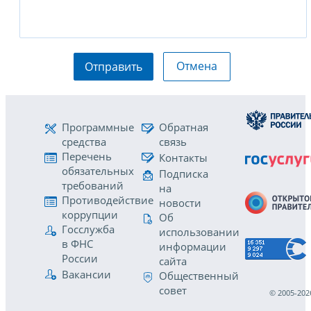
Отмена
Отправить
Программные
Обратная
средства
связь
Перечень
Контакты
обязательных
Подписка
требований
на
Противодействие
новости
коррупции
Об
Госслужба
использовании
в ФНС
информации
России
сайта
Вакансии
Общественный
совет
© 2005-202