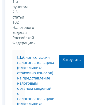
1 и
пунктом
2.3
статьи
102
Налогового
кодекса
Российской
Федерации».
Шаблон согласия
Загрузить
налогоплательщика
(плательщика
страховых взносов)
на представление
налоговым
органом сведений
о
налогоплательщике
(плательщике