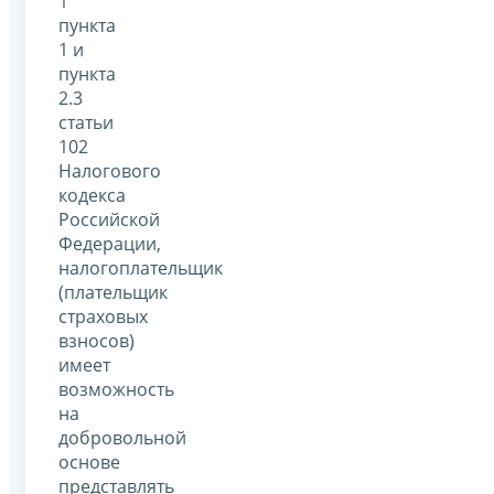
1
пункта
1 и
пункта
2.3
статьи
102
Налогового
кодекса
Российской
Федерации,
налогоплательщик
(плательщик
страховых
взносов)
имеет
возможность
на
добровольной
основе
представлять