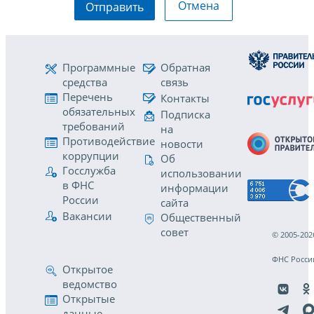
Отмена
Отправить
Программные
Обратная
средства
связь
Перечень
Контакты
обязательных
Подписка
требований
на
Противодействие
новости
коррупции
Об
Госслужба
использовании
в ФНС
информации
России
сайта
Вакансии
Общественный
совет
© 2005-202
ФНС Росси
Открытое
ведомство
Открытые
данные