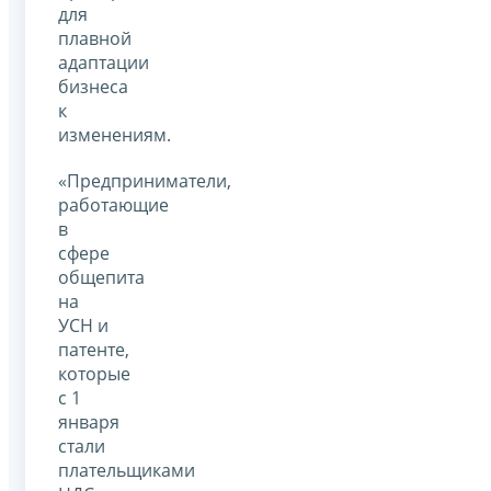
для
плавной
адаптации
бизнеса
к
изменениям.
«Предприниматели,
работающие
в
сфере
общепита
на
УСН и
патенте,
которые
с 1
января
стали
плательщиками