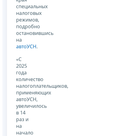
специальных
налоговых
режимов,
подробно
остановившись
на
автоУСН
.
«С
2025
года
количество
налогоплательщиков,
применяющих
автоУСН,
увеличилось
в 14
раз и
на
начало