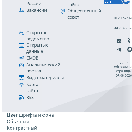
России
сайта
Вакансии
Общественный
совет
© 2005-202
ФНС Росси
Открытое
ведомство
Открытые
данные
СМЭВ
Дата
Аналитический
обновлени
портал
страницы
07.08.2026
Видеоматериалы
Карта
сайта
RSS
Цвет шрифта и фона
Обычный
Контрастный