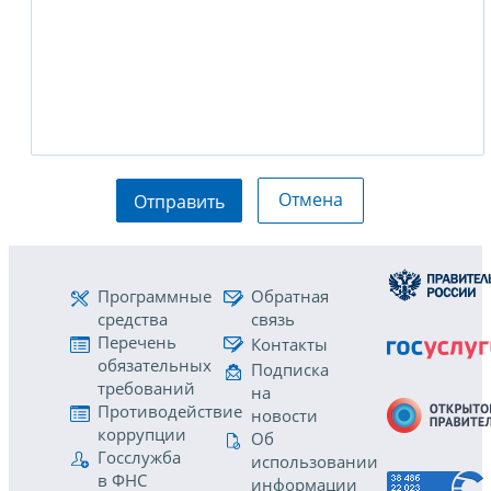
Отмена
Отправить
Программные
Обратная
средства
связь
Перечень
Контакты
обязательных
Подписка
требований
на
Противодействие
новости
коррупции
Об
Госслужба
использовании
в ФНС
информации