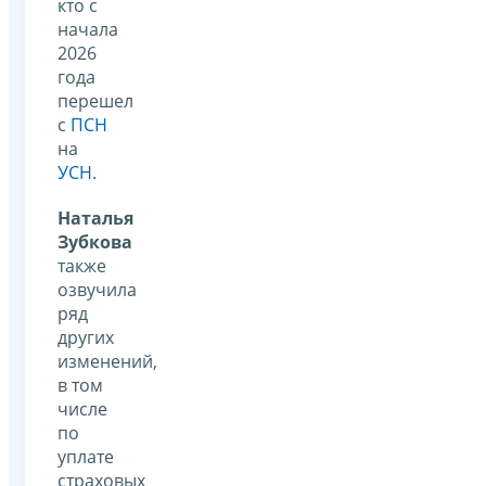
кто с
начала
2026
года
перешел
с
ПСН
на
УСН
.
Наталья
Зубкова
также
озвучила
ряд
других
изменений,
в том
числе
по
уплате
страховых