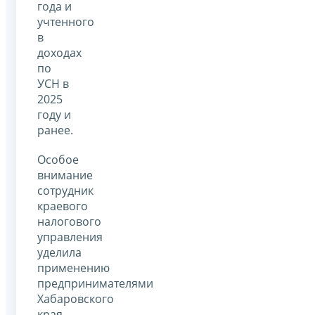
года и
учтенного
в
доходах
по
УСН в
2025
году и
ранее.
Особое
внимание
сотрудник
краевого
налогового
управления
уделила
применению
предпринимателями
Хабаровского
края