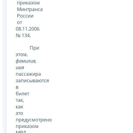
приказом
Минтранса
России
от
08.11.2006
№ 134.
При
этом,
фамилия,
имя
пассажира
записываются
в
билет
так,
как
это
предусмотрено
приказом
МВД