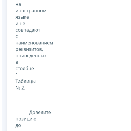
на
иностранном
языке
и не
совпадают
с
наименованием
реквизитов,
приведенных
в
столбце
1
Таблицы
№ 2.
Доведите
позицию
до