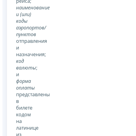
рейса;
наименование
и (или)
коды
аэропортов/
пунктов
отправления
и
назначения;
код
валюты
;
и
форма
оплаты
представлены
в
билете
кодом
на
латинице
из