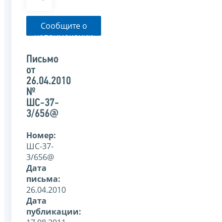
Сообщите о
неприменении
налоговым
органом
Письмо
указанного
от
письма
26.04.2010
№
ШС-37-
3/656@
Номер:
ШС-37-
3/656@
Дата
письма:
26.04.2010
Дата
публикации: