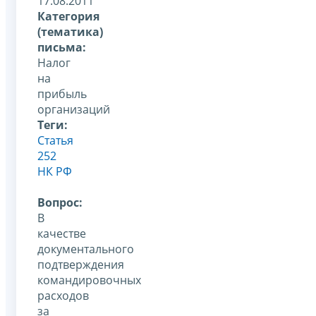
17.08.2011
Категория
(тематика)
письма:
Налог
на
прибыль
организаций
Теги:
Статья
252
НК РФ
Вопрос:
В
качестве
документального
подтверждения
командировочных
расходов
за