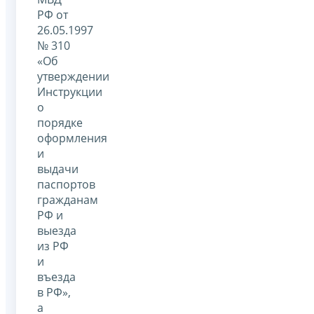
РФ от
26.05.1997
№ 310
«Об
утверждении
Инструкции
о
порядке
оформления
и
выдачи
паспортов
гражданам
РФ и
выезда
из РФ
и
въезда
в РФ»,
а