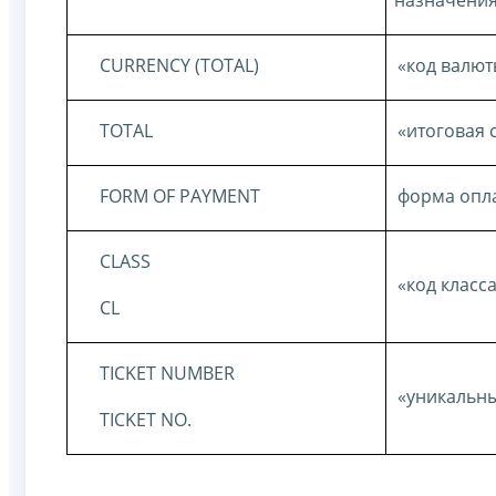
назначени
CURRENCY
(
TOTAL
)
«код валют
TOTAL
«итоговая 
FORM
OF
PAYMENT
форма опл
CLASS
«код класс
CL
TICKET NUMBER
«уникальн
TICKET NO.