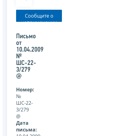
Сообщите о
неприменении
налоговым
органом
Письмо
указанного
от
письма
10.04.2009
№
ШС-22-
3/279
@
Номер:
№
ШС-22-
3/279
@
Дата
письма: