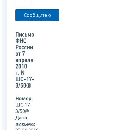
Сообщите о
неприменении
налоговым
органом
Письмо
указанного
ФНС
письма
России
от 7
апреля
2010
г. N
ШС-17-
3/50@
Номер:
ШС-17-
3/50@
Дата
письма: