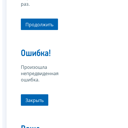
раз.
Продолжить
Ошибка!
Произошла
непредвиденная
ошибка.
Закрыть