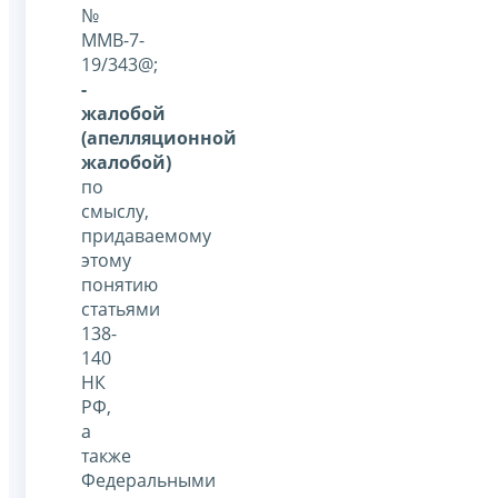
№
ММВ-7-
19/343@;
-
жалобой
(апелляционной
жалобой)
по
смыслу,
придаваемому
этому
понятию
статьями
138-
140
НК
РФ,
а
также
Федеральными