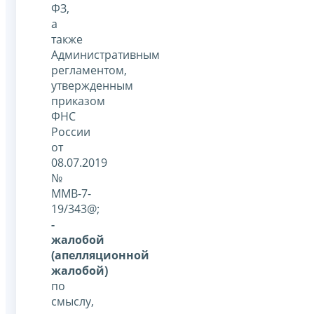
ФЗ,
а
также
Административным
регламентом,
утвержденным
приказом
ФНС
России
от
08.07.2019
№
ММВ-7-
19/343@;
-
жалобой
(апелляционной
жалобой)
по
смыслу,