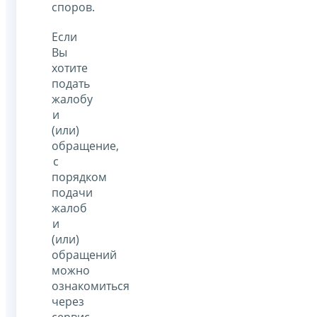
споров.
Если
Вы
хотите
подать
жалобу
и
(или)
обращение,
с
порядком
подачи
жалоб
и
(или)
обращений
можно
ознакомиться
через
сервис