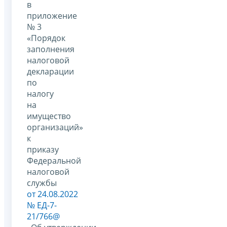
в
приложение
№ 3
«Порядок
заполнения
налоговой
декларации
по
налогу
на
имущество
организаций»
к
приказу
Федеральной
налоговой
службы
от 24.08.2022
№ ЕД-7-
21/766@