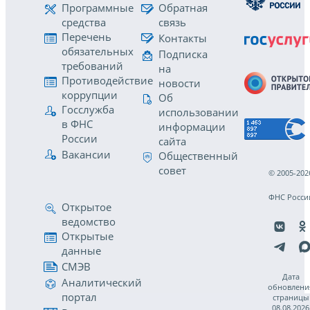
Программные
Обратная
средства
связь
Перечень
Контакты
обязательных
Подписка
требований
на
Противодействие
новости
коррупции
Об
Госслужба
использовании
в ФНС
информации
России
сайта
Вакансии
Общественный
совет
© 2005-202
ФНС Росси
Открытое
ведомство
Открытые
данные
СМЭВ
Дата
Аналитический
обновлени
портал
страницы
08.08.2026