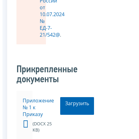
России
от
10.07.2024
№
ЕД-7-
21/542@
.
Прикрепленные
документы
Приложение
Загрузить
№ 1 к
Приказу
(DOCX 25
KB)