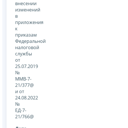
внесении
изменений
в
приложения
к
приказам
Федеральной
налоговой
службы
от
25.07.2019
№
ММВ-7-
21/377@
и от
24.08.2022
№
ЕД-7-
21/766@