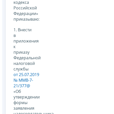
кодекса
Российской
Федерации»
приказываю:
1. Внести
в
приложения
к
приказу
Федеральной
налоговой
службы
от 25.07.2019
№ ММВ-7-
21/377@
«Об
утверждении
формы
заявления
налогоплательщика-