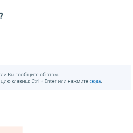
?
сли Вы сообщите об этом.
цию клавиш: Ctrl + Enter или нажмите
сюда
.