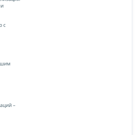
ми
ю с
йшим
аций –