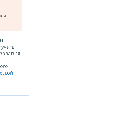
тся
ФНС
лучить
зоваться
ого
ческой