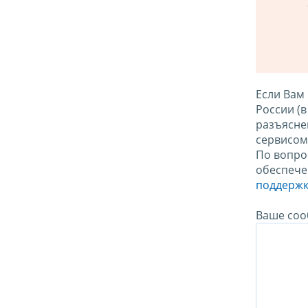
Если Вам
России (
разъясне
сервисо
По вопро
обеспече
поддержк
Ваше соо