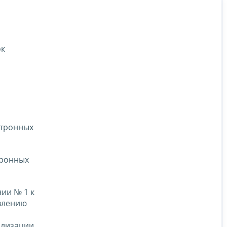
ок
ктронных
тронных
ии № 1 к
авлению
ализации