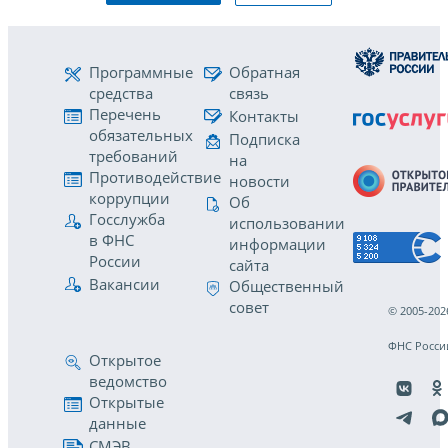
Программные
Обратная
средства
связь
Перечень
Контакты
обязательных
Подписка
требований
на
Противодействие
новости
коррупции
Об
Госслужба
использовании
в ФНС
информации
России
сайта
Вакансии
Общественный
совет
© 2005-202
ФНС Росси
Открытое
ведомство
Открытые
данные
СМЭВ