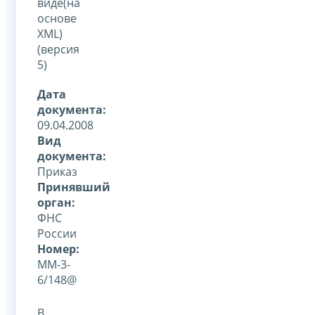
виде(на
основе
XML)
(версия
5)
Дата
документа:
09.04.2008
Вид
документа:
Приказ
Принявший
орган:
ФНС
России
Номер:
ММ-3-
6/148@
В