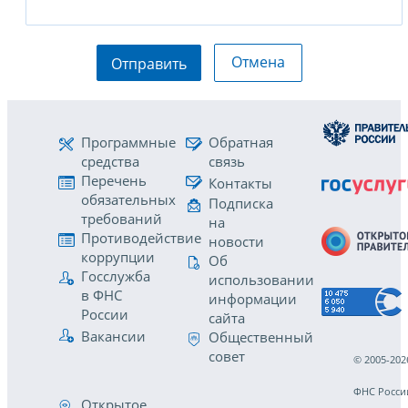
Отмена
Отправить
Программные
Обратная
средства
связь
Перечень
Контакты
обязательных
Подписка
требований
на
Противодействие
новости
коррупции
Об
Госслужба
использовании
в ФНС
информации
России
сайта
Вакансии
Общественный
совет
© 2005-202
ФНС Росси
Открытое