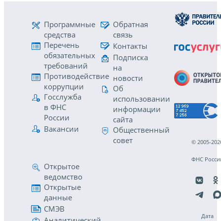
Программные
Обратная
средства
связь
Перечень
Контакты
обязательных
Подписка
требований
на
Противодействие
новости
коррупции
Об
Госслужба
использовании
в ФНС
информации
России
сайта
Вакансии
Общественный
совет
© 2005-202
ФНС Росси
Открытое
ведомство
Открытые
данные
СМЭВ
Дата
Аналитический