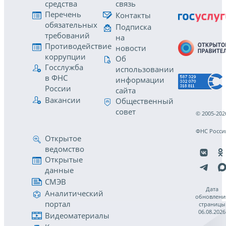
средства
связь
Перечень
Контакты
обязательных
Подписка
требований
на
Противодействие
новости
коррупции
Об
Госслужба
использовании
в ФНС
информации
России
сайта
Вакансии
Общественный
совет
© 2005-202
ФНС Росси
Открытое
ведомство
Открытые
данные
СМЭВ
Дата
Аналитический
обновлени
портал
страницы
06.08.2026
Видеоматериалы