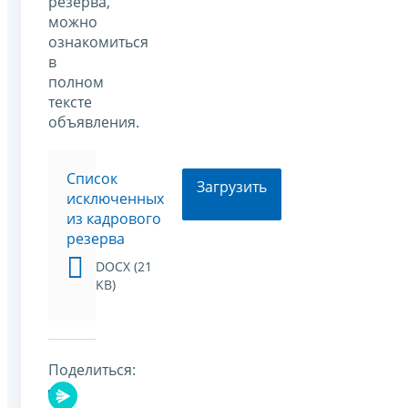
резерва,
можно
ознакомиться
в
полном
тексте
объявления.
Список
Загрузить
исключенных
из кадрового
резерва
DOCX (21
KB)
Поделиться: