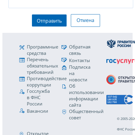
Отмена
Отправить
Программные
Обратная
средства
связь
Перечень
Контакты
обязательных
Подписка
требований
на
Противодействие
новости
коррупции
Об
Госслужба
использовании
в ФНС
информации
России
сайта
Вакансии
Общественный
совет
© 2005-202
ФНС Росси
Открытое