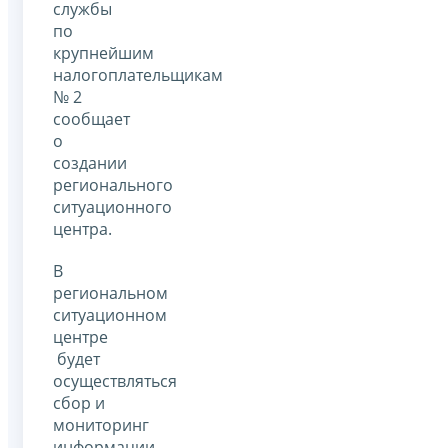
службы
по
крупнейшим
налогоплательщикам
№ 2
сообщает
о
создании
регионального
ситуационного
центра.
В
региональном
ситуационном
центре
будет
осуществляться
сбор и
мониторинг
информации,