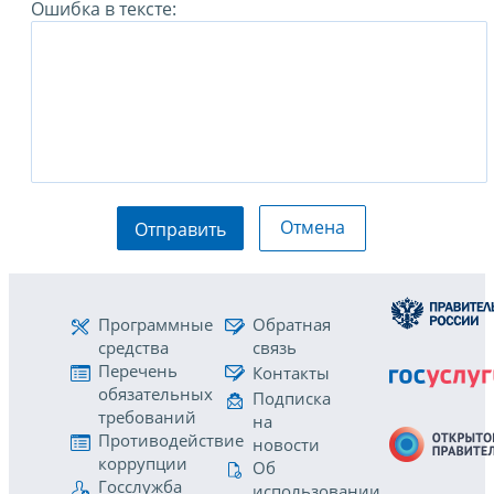
Ошибка в тексте:
Отмена
Отправить
Программные
Обратная
средства
связь
Перечень
Контакты
обязательных
Подписка
требований
на
Противодействие
новости
коррупции
Об
Госслужба
использовании