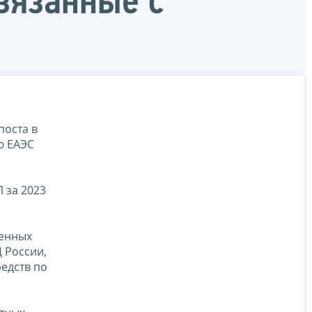
вязанные с
поста в
ю ЕАЭС
 за 2023
ченных
 России,
едств по