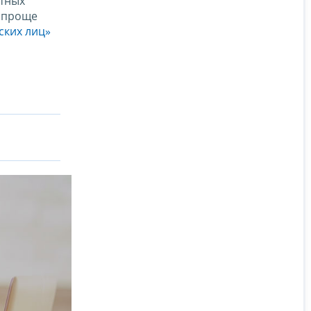
ртных
и проще
ских лиц»