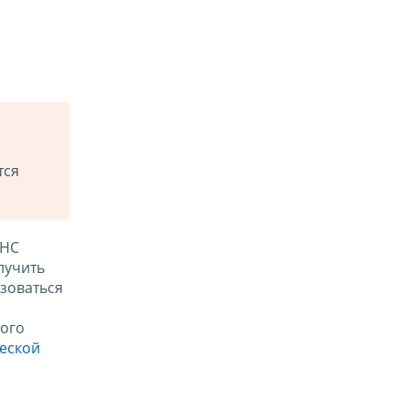
тся
ФНС
лучить
зоваться
ого
ческой