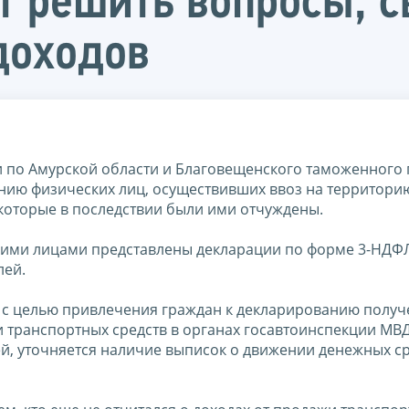
т решить вопросы, с
доходов
по Амурской области и Благовещенского таможенного 
нию физических лиц, осуществивших ввоз на территори
 которые в последствии были ими отчуждены.
кими лицами представлены декларации по форме 3-НДФЛ
лей.
 с целью привлечения граждан к декларированию полу
транспортных средств в органах госавтоинспекции МВД
ей, уточняется наличие выписок о движении денежных ср