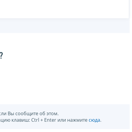
?
сли Вы сообщите об этом.
цию клавиш: Ctrl + Enter или нажмите
сюда
.