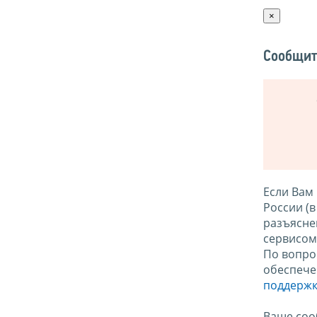
×
Сообщит
Если Вам
России (
разъясне
сервисо
По вопро
обеспече
поддержк
Ваше соо