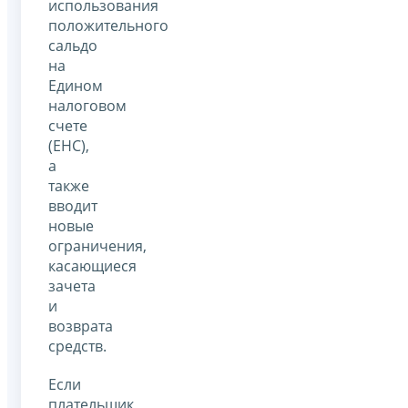
использования
положительного
сальдо
на
Едином
налоговом
счете
(ЕНС),
а
также
вводит
новые
ограничения,
касающиеся
зачета
и
возврата
средств.
Если
плательщик