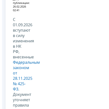
публикации:
26.02.2026
02:41
С
01.09.2026
вступают
в силу
изменения
в НК
РФ,
внесенные
Федеральным
законом
от
28.11.2025
№ 425-
ФЗ
.
Документ
уточняет
правила