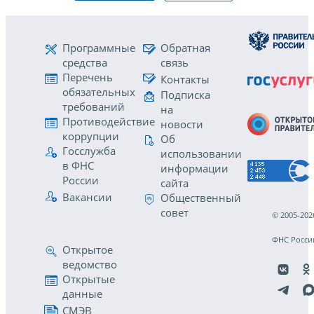
Программные
Обратная
средства
связь
Перечень
Контакты
обязательных
Подписка
требований
на
Противодействие
новости
коррупции
Об
Госслужба
использовании
в ФНС
информации
России
сайта
Вакансии
Общественный
совет
© 2005-202
ФНС Росси
Открытое
ведомство
Открытые
данные
СМЭВ