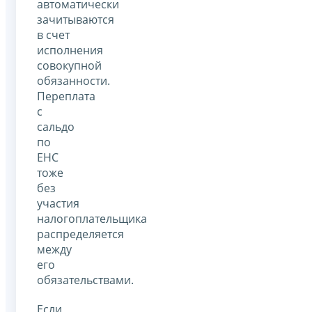
автоматически
зачитываются
в счет
исполнения
совокупной
обязанности.
Переплата
с
сальдо
по
ЕНС
тоже
без
участия
налогоплательщика
распределяется
между
его
обязательствами.
Если