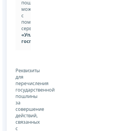
пошлину
можно
с
помощью
сервиса
«Уплата
госпошлины»
Реквизиты
для
перечисления
государственной
пошлины
за
совершение
действий,
связанных
с