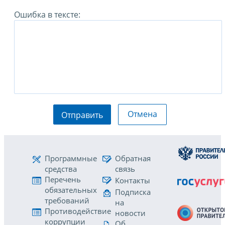
Ошибка в тексте:
Отмена
Отправить
Программные
Обратная
средства
связь
Перечень
Контакты
обязательных
Подписка
требований
на
Противодействие
новости
коррупции
Об