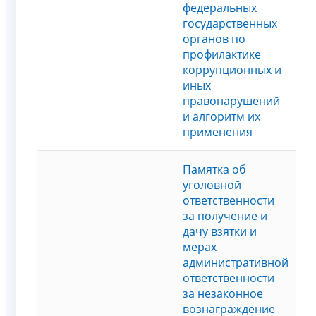
федеральных
государственных
органов по
профилактике
коррупционных и
иных
правонарушений
и алгоритм их
применения
Памятка об
уголовной
ответственности
за получение и
дачу взятки и
мерах
административной
ответственности
за незаконное
вознаграждение