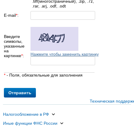
.tiff(многостраничный), .zip, .7z,
.rar, .arj, .odf, .odt
E-mail
*
:
Введите
символы,
указанные
на
Нажмите чтобы заменить картинку
картинке
*
:
*
- Поля, обязательные для заполнения
Отправить
Техническая поддерж
Налогообложение в РФ
Иные функции ФНС России