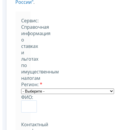
России"
.
Cервис:
Справочная
информация
о
ставках
и
льготах
по
имущественным
налогам
Регион:
*
ФИО:
Контактный