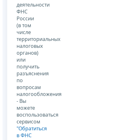
деятельности
ФНС
России
(в том
числе
территориальных
налоговых
органов)
или
получить
разъяснения
по
вопросам
налогообложения
- Вы
можете
воспользоваться
сервисом
"Обратиться
в ФНС