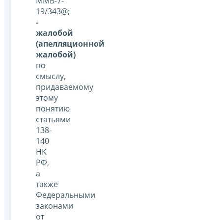
ММВ-7-
19/343@;
-
жалобой
(апелляционной
жалобой)
по
смыслу,
придаваемому
этому
понятию
статьями
138-
140
НК
РФ,
а
также
Федеральными
законами
от