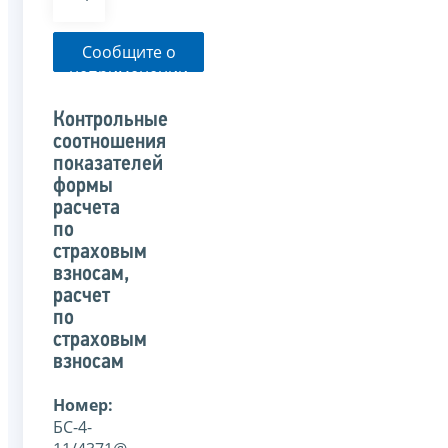
Сообщите о
неприменении
налоговым
органом
Контрольные
указанного
соотношения
письма
показателей
формы
расчета
по
страховым
взносам,
расчет
по
страховым
взносам
Номер:
БС-4-