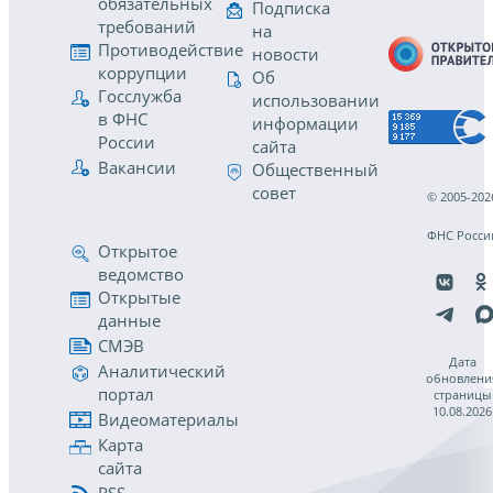
обязательных
Подписка
требований
на
Противодействие
новости
коррупции
Об
Госслужба
использовании
в ФНС
информации
России
сайта
Вакансии
Общественный
совет
© 2005-202
ФНС Росси
Открытое
ведомство
Открытые
данные
СМЭВ
Дата
Аналитический
обновлени
портал
страницы
10.08.2026
Видеоматериалы
Карта
сайта