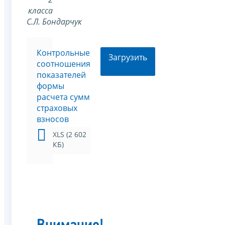
класса
С.Л. Бондарчук
Контрольные
Загрузить
соотношения
показателей
формы
расчета сумм
страховых
взносов
XLS (2 602
КБ)