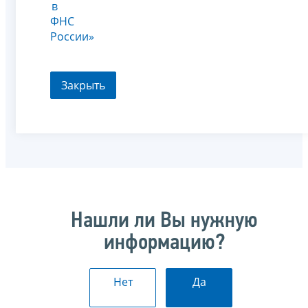
в
ФНС
России»
Закрыть
Нашли ли Вы нужную
информацию?
Нет
Да