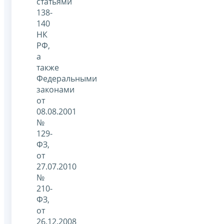
статьями
138-
140
НК
РФ,
а
также
Федеральными
законами
от
08.08.2001
№
129-
ФЗ,
от
27.07.2010
№
210-
ФЗ,
от
26.12.2008