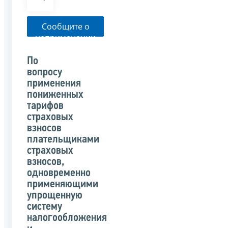
Сообщите о
неприменении
налоговым
органом
По
указанного
вопросу
письма
применения
пониженных
тарифов
страховых
взносов
плательщиками
страховых
взносов,
одновременно
применяющими
упрощенную
систему
налогообложения