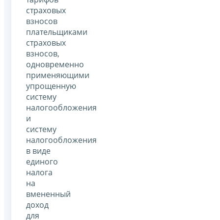
страховых
взносов
плательщиками
страховых
взносов,
одновременно
применяющими
упрощенную
систему
налогообложения
и
систему
налогообложения
в виде
единого
налога
на
вмененный
доход
для