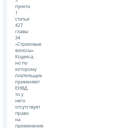
5
пункта
1
статьи
427
главы
34
«Страховые
взносы»
Кодекса,
но по
которому
плательщик
применяет
ЕНВД,
то у
него
отсутствует
право
на
применение