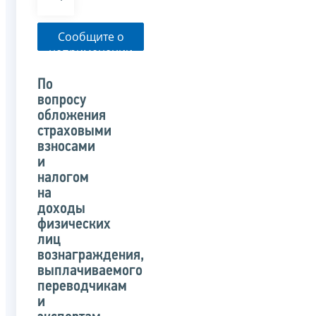
Сообщите о
неприменении
налоговым
органом
По
указанного
вопросу
письма
обложения
страховыми
взносами
и
налогом
на
доходы
физических
лиц
вознаграждения,
выплачиваемого
переводчикам
и