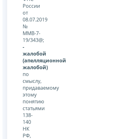
России
от
08.07.2019
№
ММВ-7-
19/343@;
-
жалобой
(апелляционной
жалобой)
по
смыслу,
придаваемому
этому
понятию
статьями
138-
140
НК
РФ,