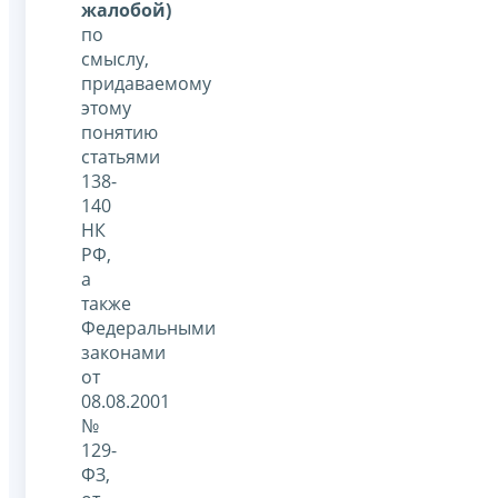
жалобой)
по
смыслу,
придаваемому
этому
понятию
статьями
138-
140
НК
РФ,
а
также
Федеральными
законами
от
08.08.2001
№
129-
ФЗ,