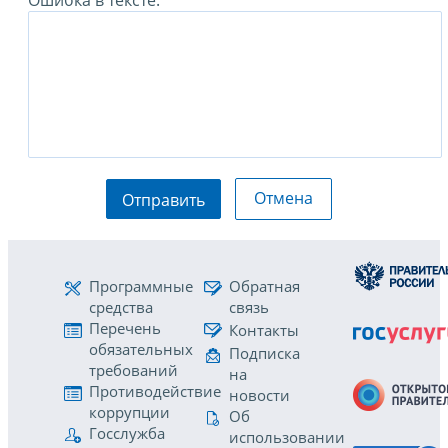
Ошибка в тексте:
Отмена
Отправить
Программные
Обратная
средства
связь
Перечень
Контакты
обязательных
Подписка
требований
на
Противодействие
новости
коррупции
Об
Госслужба
использовании