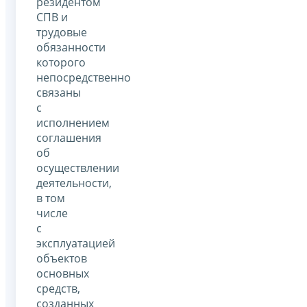
резидентом
СПВ и
трудовые
обязанности
которого
непосредственно
связаны
с
исполнением
соглашения
об
осуществлении
деятельности,
в том
числе
с
эксплуатацией
объектов
основных
средств,
созданных