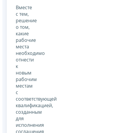
Вместе
с тем,
решение
о том,
какие
рабочие
места
необходимо
отнести
к
новым
рабочим
местам
с
соответствующей
квалификацией,
созданным
для
исполнения
соглашения