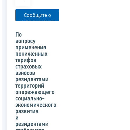
Сообщите о
неприменении
налоговым
органом
По
указанного
вопросу
письма
применения
пониженных
тарифов
страховых
взносов
резидентами
территорий
опережающего
социально-
экономического
развития
и
резидентами