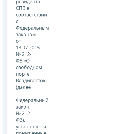
резидента
СПВ в
соответствии
с
Федеральным
законом
от
13.07.2015
№ 212-
ФЗ «О
свободном
порте
Владивосток»
(далее
-
Федеральный
закон
№ 212-
ФЗ),
установлены
пониженные