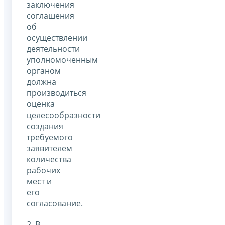
заключения
соглашения
об
осуществлении
деятельности
уполномоченным
органом
должна
производиться
оценка
целесообразности
создания
требуемого
заявителем
количества
рабочих
мест и
его
согласование.
2. В