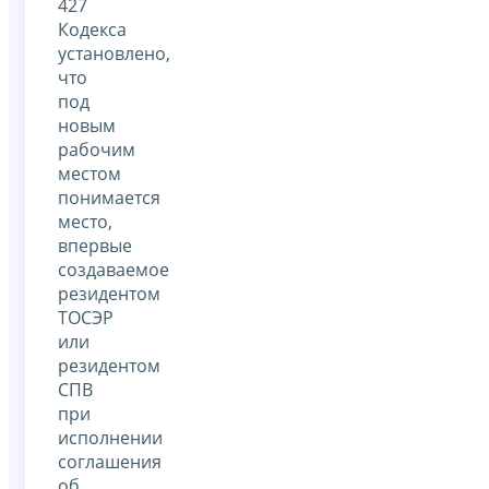
427
Кодекса
установлено,
что
под
новым
рабочим
местом
понимается
место,
впервые
создаваемое
резидентом
ТОСЭР
или
резидентом
СПВ
при
исполнении
соглашения
об