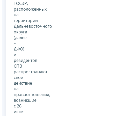
ТОСЭР,
расположенных
на
территории
Дальневосточного
округа
(далее
–
ДФО)
и
резидентов
СПВ
распространяют
свое
действие
на
правоотношения,
возникшие
с 26
июня