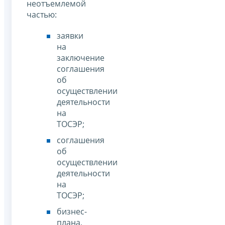
неотъемлемой
частью:
заявки
на
заключение
соглашения
об
осуществлении
деятельности
на
ТОСЭР;
соглашения
об
осуществлении
деятельности
на
ТОСЭР;
бизнес-
плана,