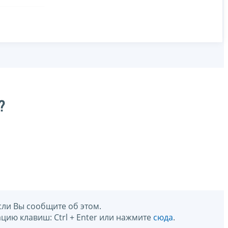
?
сли Вы сообщите об этом.
цию клавиш: Ctrl + Enter или нажмите
сюда
.