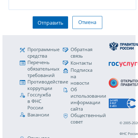
Отмена
Отправить
Программные
Обратная
средства
связь
Перечень
Контакты
обязательных
Подписка
требований
на
Противодействие
новости
коррупции
Об
Госслужба
использовании
в ФНС
информации
России
сайта
Вакансии
Общественный
совет
© 2005-202
ФНС Росси