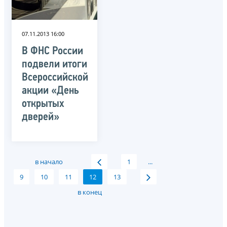
07.11.2013 16:00
В ФНС России
подвели итоги
Всероссийской
акции «День
открытых
дверей»
в начало
1
...
9
10
11
12
13
в конец