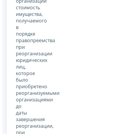
организаций
стоимость
имущества,
получаемого
в
порядке
правопреемства
при
реорганизации
юридических
лиц,
которое
было
приобретено
реорганизуемыми
организациями
до
даты
завершения
реорганизации,
при