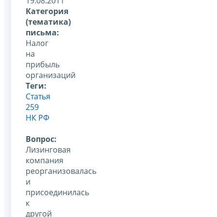
19.08.2011
Категория
(тематика)
письма:
Налог
на
прибыль
организаций
Теги:
Статья
259
НК РФ
Вопрос:
Лизинговая
компания
реорганизовалась
и
присоединилась
к
другой