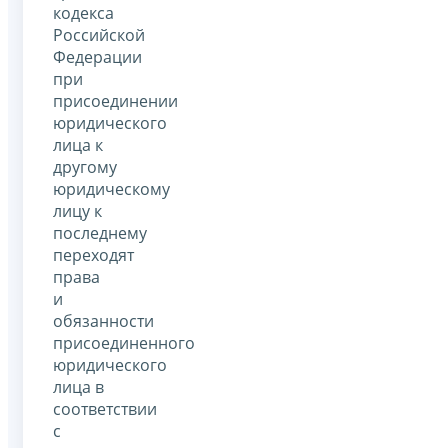
кодекса
Российской
Федерации
при
присоединении
юридического
лица к
другому
юридическому
лицу к
последнему
переходят
права
и
обязанности
присоединенного
юридического
лица в
соответствии
с