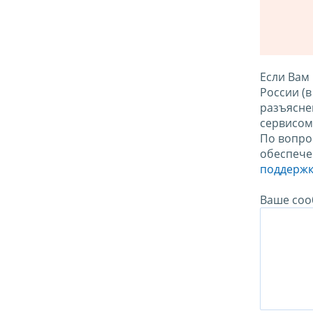
Если Вам
России (
разъясне
сервисо
По вопро
обеспече
поддержк
Ваше соо