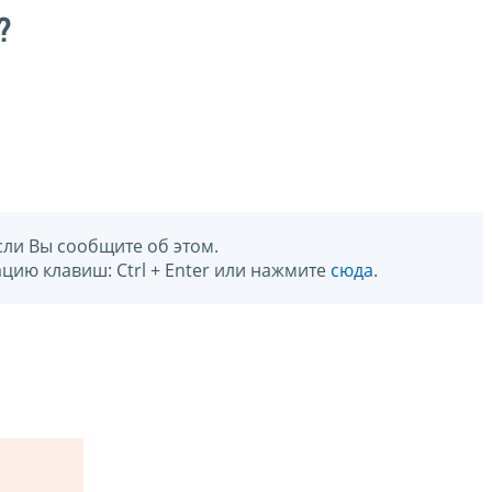
?
сли Вы сообщите об этом.
цию клавиш: Ctrl + Enter или нажмите
сюда
.