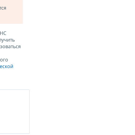
тся
ФНС
лучить
зоваться
ого
ческой