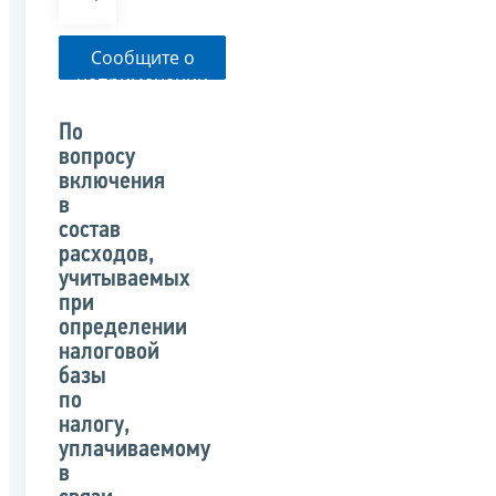
Сообщите о
неприменении
налоговым
органом
По
указанного
вопросу
письма
включения
в
состав
расходов,
учитываемых
при
определении
налоговой
базы
по
налогу,
уплачиваемому
в