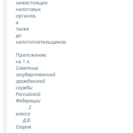
нижестоящих
налоговых
органов,
а
также
до
налогоплательщиков.
Приложение:
на 1 л.
Советник
государственной
гражданской
службы
Российской
Федерации
2
класса
Д.В.
Егоров