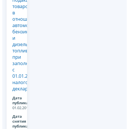
подакцизных
товаров
в
отношении
автомобильного
бензина
и
дизельного
топлива
при
заполнении
с
01.01.2012
налоговой
декларации...
Дата
публикации:
01.02.2012
Дата
снятия с
публикации: