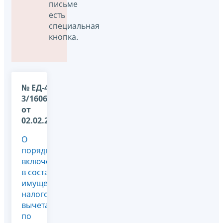
письме
есть
специальная
кнопка.
№ ЕД-4-
3/1606@
от
02.02.2012
О
порядке
включения
в состав
имущественного
налогового
вычета
по