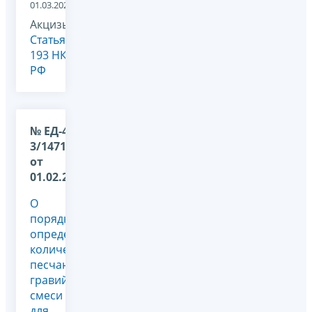
01.03.2023
Акцизы,
Статья
193 НК
РФ
№ ЕД-4-
3/1471@
от
01.02.2012
О
порядке
определения
количества
песчано-
гравийной
смеси
для