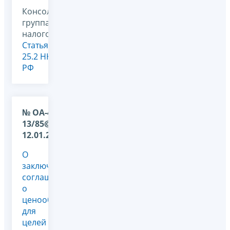
Консолидированная
группа
налогоплательщиков,
Статья
25.2 НК
РФ
№ ОА-4-
13/85@ от
12.01.2012
О
заключении
соглашений
о
ценообразовании
для
целей