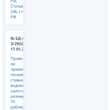
РФ
,
Статья
246.1 НК
РФ
№ ЕД-4-
3/292@ от
17.01.2012
Правомерно
ли
применение
пониженной
ставки
водного
налога в
размере
70
рублей