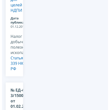
целей
НДПИ
Дата
публикации:
01.12.2011
Налог на
добычу
полезных
ископаемых,
Статья
339 НК
РФ
№ ЕД-4-
3/1500@
от
01.02.2012