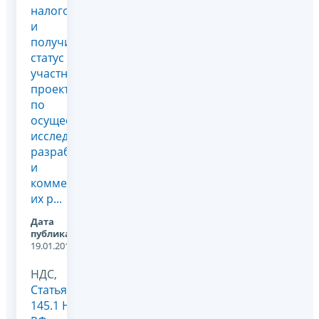
налогообложения
и
получившая
статус
участника
проекта
по
осуществлению
исследований,
разработок
и
коммерциализации
их р...
Дата
публикации:
19.01.2012
НДС,
Статья
145.1 НК