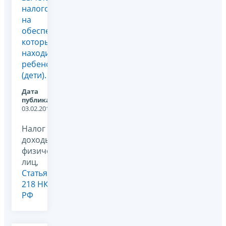
налогоплательщикам,
на
обеспечении
которых
находится
ребенок
(дети).
Дата
публикации:
03.02.2012
Налог на
доходы
физических
лиц,
Статья
218 НК
РФ