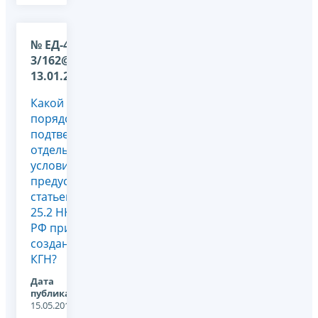
№ ЕД-4-
3/162@ от
13.01.2012
Какой
порядок
подтверждения
отдельных
условий
предусмотренных
статьей
25.2 НК
РФ при
создании
КГН?
Дата
публикации:
15.05.2012