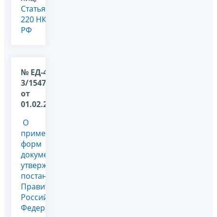
Статья
220 НК
РФ
№ ЕД-4-
3/1547@
от
01.02.2012
О
применении
форм
документов,
утвержденных
постановлением
Правительства
Российской
Федерации