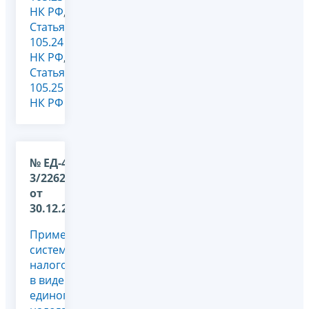
НК РФ
,
Статья
105.24
НК РФ
,
Статья
105.25
НК РФ
№ ЕД-4-
3/22628@
от
30.12.2011
Применение
системы
налогообложения
в виде
единого