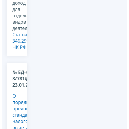
доход
для
отдельных
видов
деятельности,
Статья
346.29
НК РФ
№ ЕД-4-
3/781@ от
23.01.2012
О
порядке
предоставления
стандартного
налогового
вычета