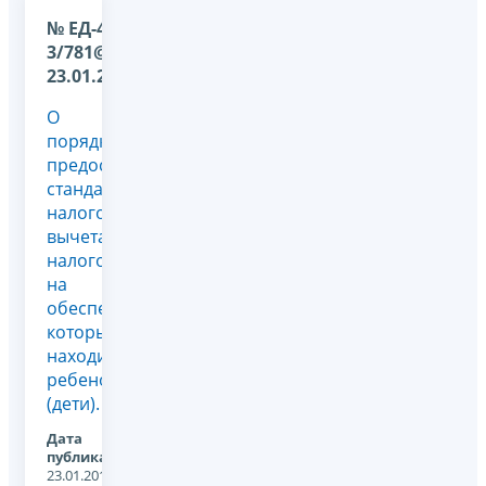
№ ЕД-4-
3/781@ от
23.01.2012
О
порядке
предоставления
стандартного
налогового
вычета
налогоплательщикам,
на
обеспечении
которых
находится
ребенок
(дети).
Дата
публикации:
23.01.2012