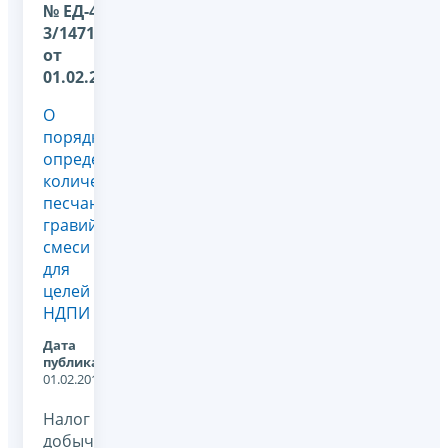
№ ЕД-4-
3/1471@
от
01.02.2012
О
порядке
определения
количества
песчано-
гравийной
смеси
для
целей
НДПИ
Дата
публикации:
01.02.2012
Налог на
добычу