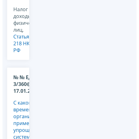
Налог на
доходы
физических
лиц,
Статья
218 НК
РФ
№ № ЕД-4-
3/360@ от
17.01.2012
С какого
времени
организация,
применяющая
упрощенную
систему