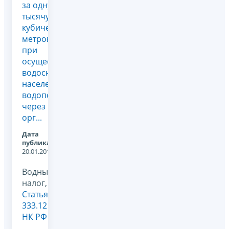
за одну
тысячу
кубических
метров
при
осуществлении
водоснабжения
населения
водопользователем
через
орг...
Дата
публикации:
20.01.2012
Водный
налог,
Статья
333.12
НК РФ