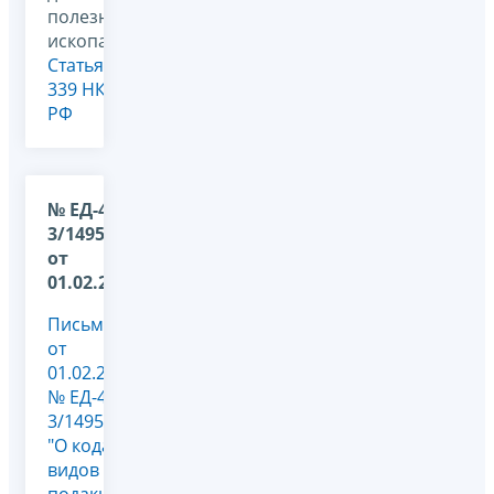
полезных
ископаемых,
Статья
339 НК
РФ
№ ЕД-4-
3/1495@
от
01.02.2012
Письмо
от
01.02.2012
№ ЕД-4-
3/1495@
"О кодах
видов