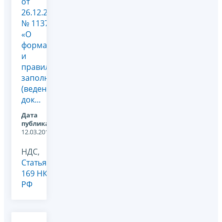
от
26.12.2011
№ 1137
«О
формах
и
правилах
заполнения
(ведения)
док...
Дата
публикации:
12.03.2012
НДС,
Статья
169 НК
РФ