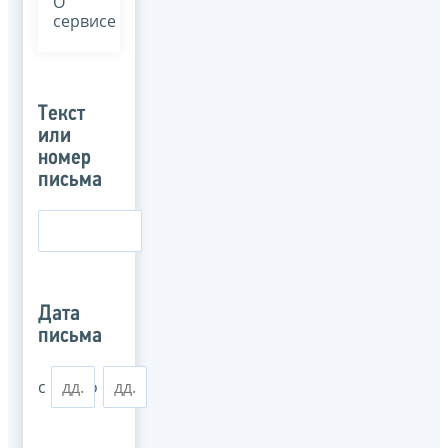
О
сервисе
Текст
или
номер
письма
Дата
письма
с
по