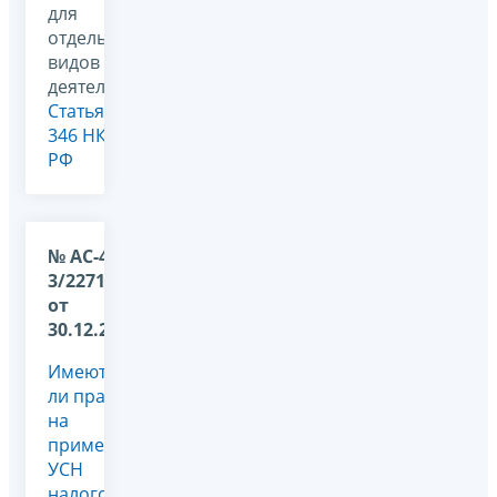
для
отдельных
видов
деятельности,
Статья
346 НК
РФ
№ АС-4-
3/22716@
от
30.12.2011
Имеют
ли право
на
применение
УСН
налогоплательщики,