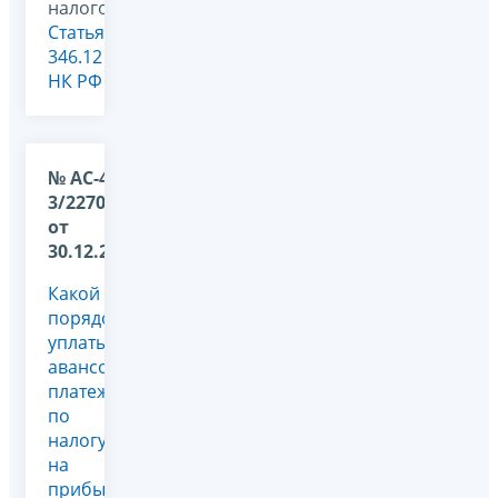
налогообложения,
Статья
346.12
НК РФ
№ АС-4-
3/22704@
от
30.12.2011
Какой
порядок
уплаты
авансовых
платежей
по
налогу
на
прибыль