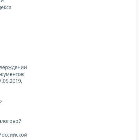
ой
декса
тверждении
окументов
.05.2019,
о
алоговой
Российской