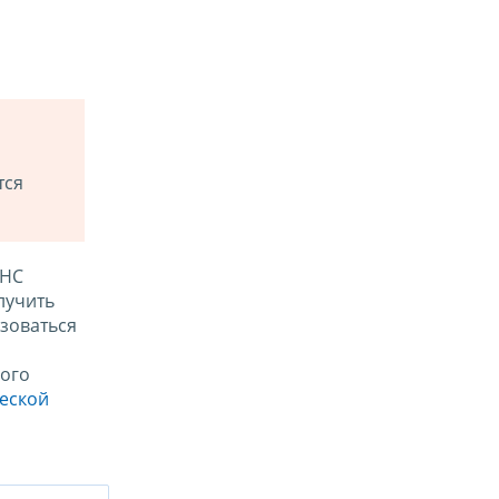
тся
ФНС
лучить
зоваться
ого
ческой