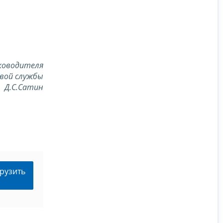
ководителя
вой службы
Д.С.Сатин
рузить