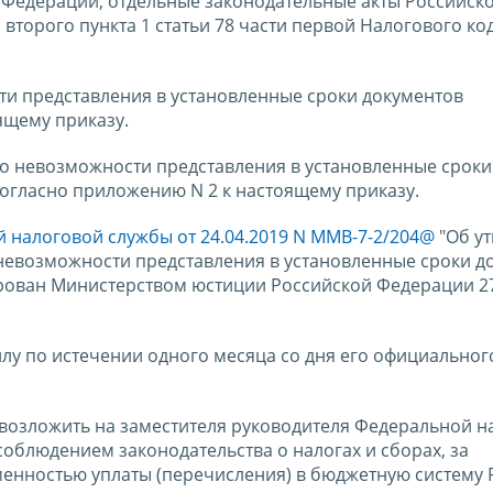
 Федерации, отдельные законодательные акты Российск
второго пункта 1 статьи 78 части первой Налогового ко
ти представления в установленные сроки документов
ящему приказу.
 о невозможности представления в установленные сроки
огласно приложению N 2 к настоящему приказу.
 налоговой службы от 24.04.2019 N ММВ-7-2/204@
"Об у
невозможности представления в установленные сроки д
рован Министерством юстиции Российской Федерации 27
силу по истечении одного месяца со дня его официальног
 возложить на заместителя руководителя Федеральной н
облюдением законодательства о налогах и сборах, за
енностью уплаты (перечисления) в бюджетную систему 