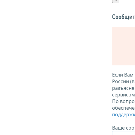
Сообщит
Если Вам
России (
разъясне
сервисо
По вопро
обеспече
поддержк
Ваше соо