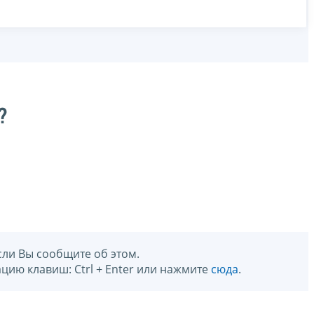
?
сли Вы сообщите об этом.
цию клавиш: Ctrl + Enter или нажмите
сюда
.