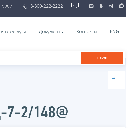
8-800-222-2222
и госуслуги
Документы
Контакты
ENG
Найти
Д-7-2/148@