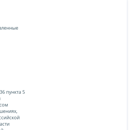
овленные
36 пункта 5
й
ксом
шениях,
ссийской
асти