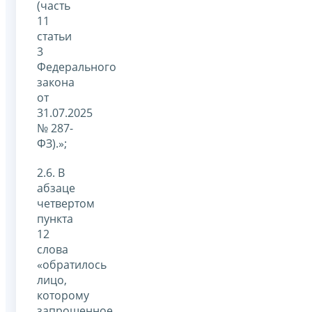
(часть
11
статьи
3
Федерального
закона
от
31.07.2025
№ 287-
ФЗ).»;
2.6. В
абзаце
четвертом
пункта
12
слова
«обратилось
лицо,
которому
запрошенное