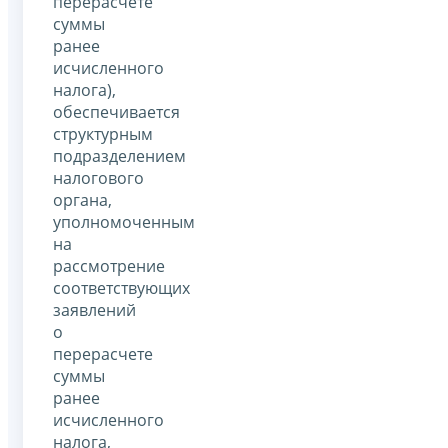
перерасчете
суммы
ранее
исчисленного
налога),
обеспечивается
структурным
подразделением
налогового
органа,
уполномоченным
на
рассмотрение
соответствующих
заявлений
о
перерасчете
суммы
ранее
исчисленного
налога,