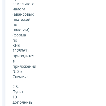
земельного
налога
(авансовых
платежей
по
налогам)
(форма
по
КНД
1125367)
приводится
в
приложении
№ 2 к
Схеме.»;
2.5.
Пункт
10
дополнить