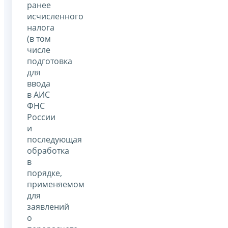
ранее
исчисленного
налога
(в том
числе
подготовка
для
ввода
в АИС
ФНС
России
и
последующая
обработка
в
порядке,
применяемом
для
заявлений
о