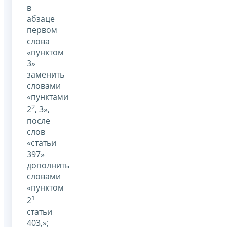
в
абзаце
первом
слова
«пунктом
3»
заменить
словами
«пунктами
2
2
, 3»,
после
слов
«статьи
397»
дополнить
словами
«пунктом
1
2
статьи
403,»;