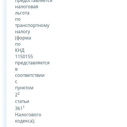
предоставляется
налоговая
льгота
по
транспортному
налогу
(форма
по
КНД
1150155
представляется
в
соответствии
с
пунктом
2
2
статьи
1
361
Налогового
кодекса);