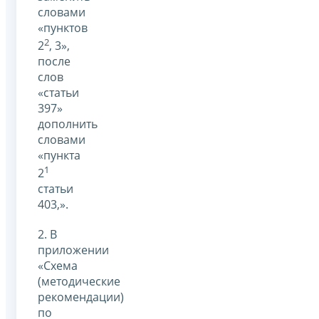
словами
«пунктов
2
2
, 3»,
после
слов
«статьи
397»
дополнить
словами
«пункта
1
2
статьи
403,».
2. В
приложении
«Схема
(методические
рекомендации)
по