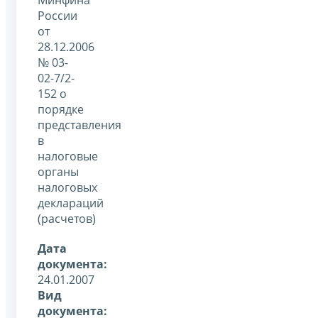
России
от
28.12.2006
№ 03-
02-7/2-
152 о
порядке
представления
в
налоговые
органы
налоговых
деклараций
(расчетов)
Дата
документа:
24.01.2007
Вид
документа: