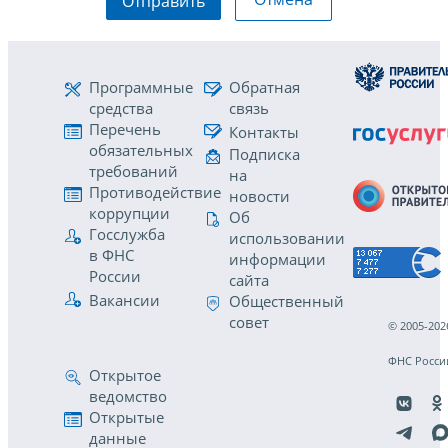
Отправить
Программные
Обратная
средства
связь
Перечень
Контакты
обязательных
Подписка
требований
на
Противодействие
новости
коррупции
Об
Госслужба
использовании
в ФНС
информации
России
сайта
Вакансии
Общественный
совет
© 2005-202
ФНС Росси
Открытое
ведомство
Открытые
данные