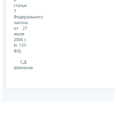
статьи
7
Федерального
закона
от 27
июля
2006 г.
N 137-
ФЗ).
С.Д.
Шаталов