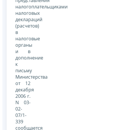
представления
налогоплательщиками
налоговых
деклараций
(расчетов)
в
налоговые
органы
и в
дополнение
к
письму
Министерства
от 12
декабря
2006 г.
N 03-
02-
07/1-
339
сообщается