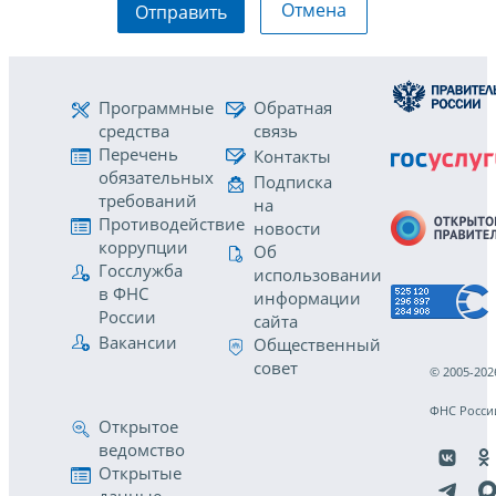
Отмена
Отправить
Программные
Обратная
средства
связь
Перечень
Контакты
обязательных
Подписка
требований
на
Противодействие
новости
коррупции
Об
Госслужба
использовании
в ФНС
информации
России
сайта
Вакансии
Общественный
совет
© 2005-202
ФНС Росси
Открытое
ведомство
Открытые