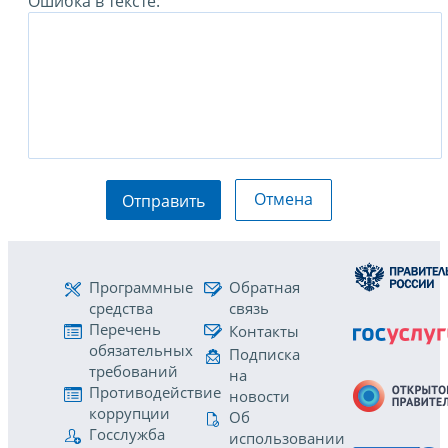
Ошибка в тексте:
Отмена
Отправить
Программные
Обратная
средства
связь
Перечень
Контакты
обязательных
Подписка
требований
на
Противодействие
новости
коррупции
Об
Госслужба
использовании