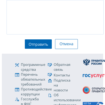
Отмена
Отправить
Программные
Обратная
средства
связь
Перечень
Контакты
обязательных
Подписка
требований
на
Противодействие
новости
коррупции
Об
Госслужба
использовании
в ФНС
информации