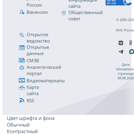
России
сайта
Вакансии
Общественный
совет
© 2005-202
ФНС Росси
Открытое
ведомство
Открытые
данные
СМЭВ
Дата
Аналитический
обновлени
портал
страницы
08.08.2026
Видеоматериалы
Карта
сайта
RSS
Цвет шрифта и фона
Обычный
Контрастный