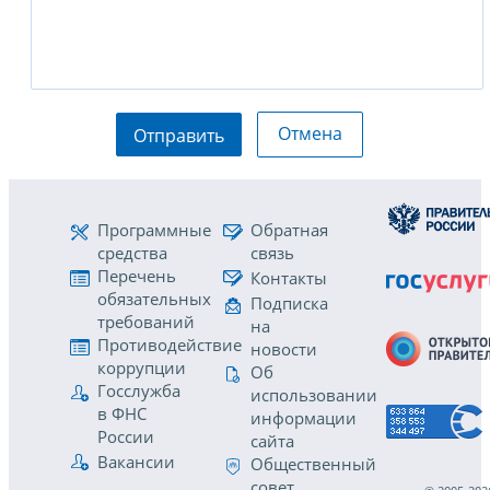
Отмена
Отправить
Программные
Обратная
средства
связь
Перечень
Контакты
обязательных
Подписка
требований
на
Противодействие
новости
коррупции
Об
Госслужба
использовании
в ФНС
информации
России
сайта
Вакансии
Общественный
совет