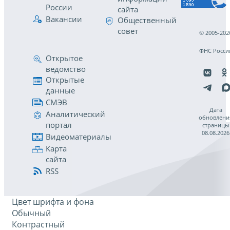
России
сайта
Вакансии
Общественный
совет
© 2005-202
ФНС Росси
Открытое
ведомство
Открытые
данные
СМЭВ
Дата
Аналитический
обновлени
портал
страницы
08.08.2026
Видеоматериалы
Карта
сайта
RSS
Цвет шрифта и фона
Обычный
Контрастный