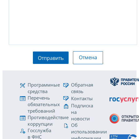
Отмена
Отправить
Программные
Обратная
средства
связь
Перечень
Контакты
обязательных
Подписка
требований
на
Противодействие
новости
коррупции
Об
Госслужба
использовании
в ФНС
информации