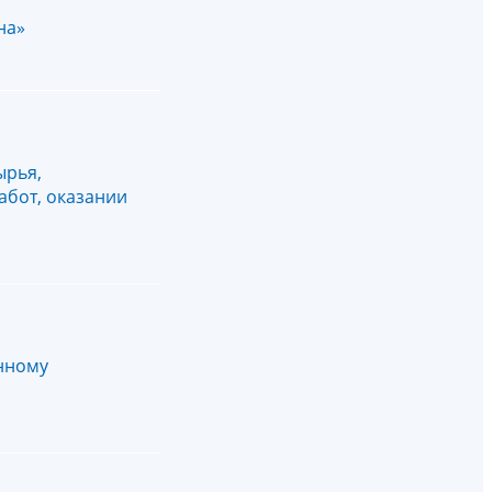
на»
ырья,
абот, оказании
нному