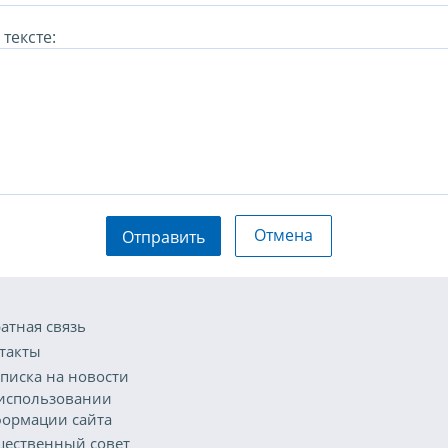
тексте:
Отмена
Отправить
атная связь
такты
писка на новости
использовании
ормации сайта
ественный совет