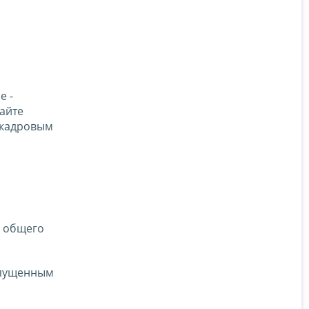
е -
сайте
 кадровым
ел общего
опущенным