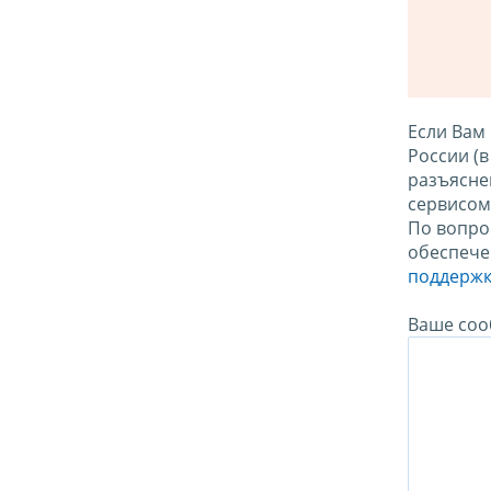
Если Вам
России (
разъясне
сервисо
По вопро
обеспече
поддержк
Ваше соо