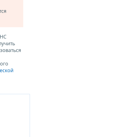
тся
ФНС
лучить
зоваться
ого
ческой