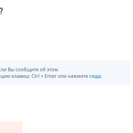
?
сли Вы сообщите об этом.
цию клавиш: Ctrl + Enter или нажмите
сюда
.