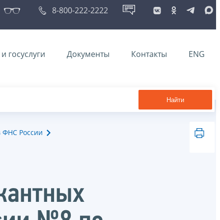
8-800-222-2222
и госуслуги
Документы
Контакты
ENG
Найти
в ФНС России
кантных